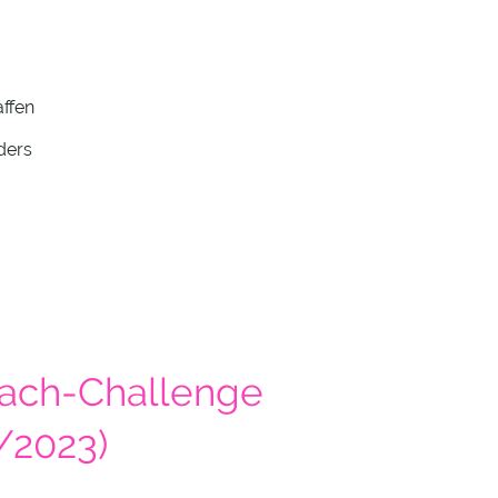
affen
nders
ach-Challenge
/2023)