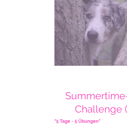
Summertime
Challenge 
"5 Tage - 5 Übungen"