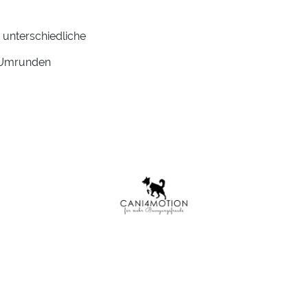
 unterschiedliche
 Umrunden
me
Team
Therapie
Hundefitness
Physio Walk
Cani4Motion - Hundefitness meets Physiotherapie